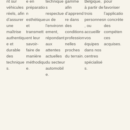
nt sur
e en
technique
gamme
Belgique,
pour
véhicules
préparatio
s
afin
à partir de
favoriser
réels, afin
n
respectue
d’apprend
trois
l’applicatio
d’assurer
esthétique
ux de
re dans
personnes
n concrète
une
et
l’environn
des
, ou
des
maîtrise
transmett
ement,
conditions
accueillir
compéten
authentiqu
ent leur
répondant
profession
vos
ces
e et
savoir-
aux
nelles
équipes
acquises.
durable
faire de
attentes
proches
dans nos
des
manière
actuelles
du terrain.
centres
technique
méthodiqu
du secteur
spécialisé
s.
e.
automobil
s.
e.