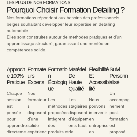
LES PLUS DE NOS FORMATIONS
Pourquoi Choisir Formation Detailing ?
Nos formations répondent aux besoins des professionnels
belges souhaitant développer leur expertise en detailing
automobile.
Elles sont construites autour de méthodes pratiques et d’un
apprentissage structuré, garantissant une montée en
compétences solide.
Approch
Formate
Formatio
Matériel
Flexibilité
Suivi
E 100%
Urs
N
De
Et
Personn
Pratique
Experts
Écologiq
Haute
Accessibi
Alisé
Ue
Qualité
Lité
Chaque
Nos
Un
session
formateur
Les
Les
Nous
accompag
est
s
méthodes
stagiaires
pouvons
nement
pensée
disposent
proposées
disposent
intervenir
post-
pour
d’une
intègrent
d’équipem
en
formation
apprendre
solide
des
ents haut
entreprise
est
directeme
expérienc
produits et
de
en
proposé