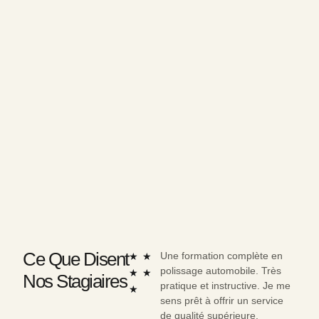
Ce Que Disent
N
Une formation complète en
Form
★
★
polissage automobile. Très
très 
o
★
★
Nos Stagiaires
pratique et instructive. Je me
merc
t
★
sens prêt à offrir un service
leur 
é
de qualité supérieure.