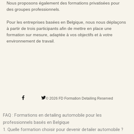
Nous proposons également des formations privatisées pour
des groupes professionnels.
Pour les entreprises basées en Belgique, nous nous déplaçons
à partir de trois participants afin de mettre en place une
formation sur mesure, adaptée à vos objectifs et à votre
environnement de travail.
F
T
© 2026 FD Formation Detailing Reserved
a
w
c
i
e
t
b
t
FAQ : Formations en detailing automobile pour les
o
e
professionnels basés en Belgique
o
r
k
1. Quelle formation choisir pour devenir detailer automobile ?
-